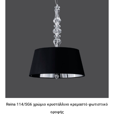
Reina 114/SG6 χρώμιο κρυστάλλινο κρεμαστό φωτιστικό
οροφής