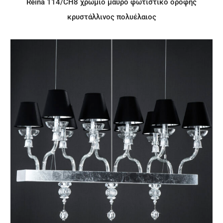
Reina 114/CH8 χρώμιο μαύρο φωτιστικό οροφής
κρυστάλλινος πολυέλαιος