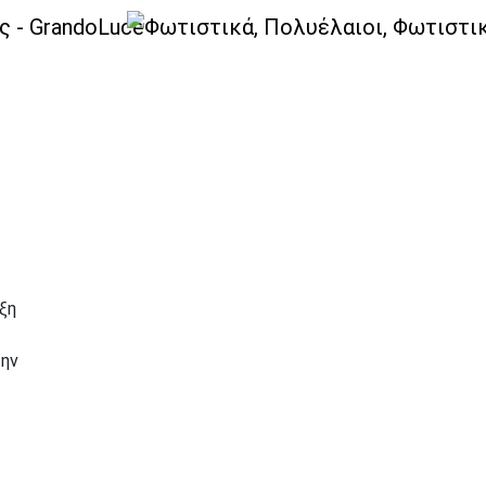
ξη
την