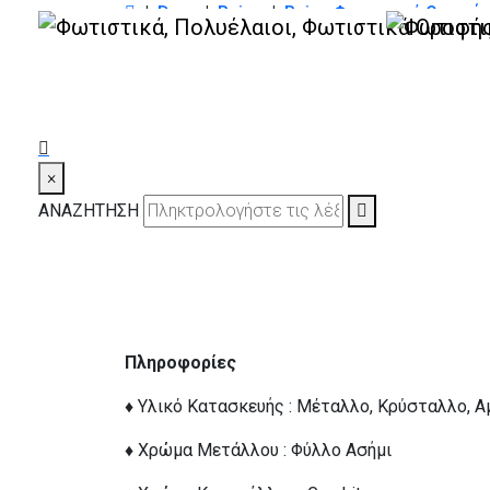
|
Deco
|
Reina
|
Reina Φωτιστικά Οροφής
Reina 114/RL4 φύ
οροφής τραπεζαρ
×
SKU: 114/RL4-SL-GR
ΑΝΑΖΗΤΗΣΗ
Πληροφορίες
♦ Υλικό Κατασκευής : Μέταλλο, Κρύσταλλο, 
♦ Χρώμα Μετάλλου : Φύλλο Ασήμι