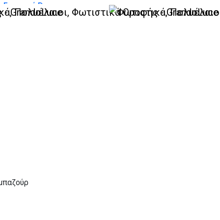
-Γραμμικά Deco
λλο ασήμι graphite κρυσ
ίας
Αμπαζούρ