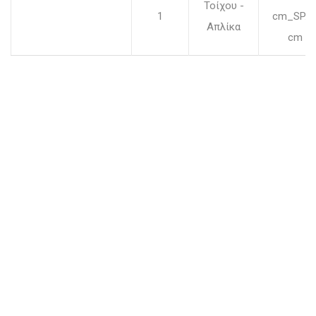
Τοίχου -
1
cm_SP.1
Απλίκα
cm