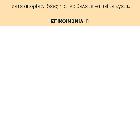
Έχετε απορίες, ιδέες ή απλά θέλετε να πείτε «γεια»;
ΕΠΙΚΟΙΝΩΝΙΑ
FAQ
Δείτε τις απαντήσεις μας σε συχνές ερωτήσεις.
ΑΠΑΝΤΗΣΕΙΣ