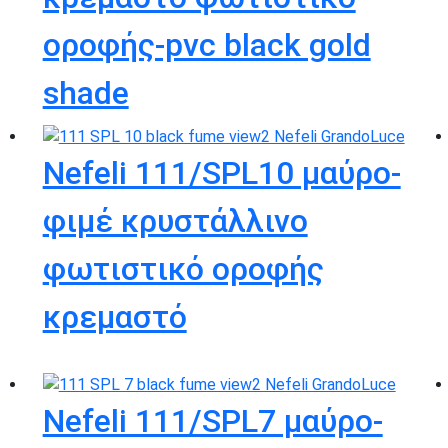
οροφής-pvc black gold
shade
Nefeli 111/SPL10 μαύρο-
φιμέ κρυστάλλινο
φωτιστικό οροφής
κρεμαστό
Nefeli 111/SPL7 μαύρο-