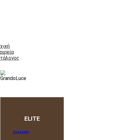
χική
αιρεία
τάλογος
ELITE
Συλλογές