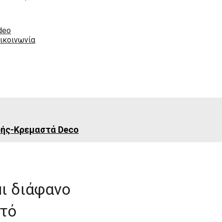
deo
ικοινωνία
φής-Κρεμαστά Deco
μι διάφανο
τό