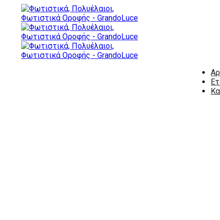
Αρ
Ετ
Κα