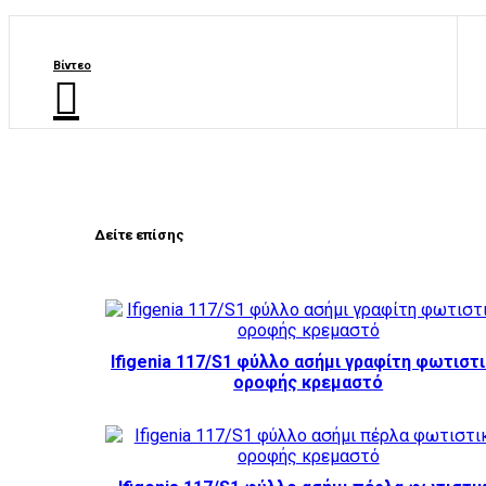
Βίντεο
Δείτε επίσης
Ifigenia 117/S1 φύλλο ασήμι γραφίτη φωτιστ
οροφής κρεμαστό