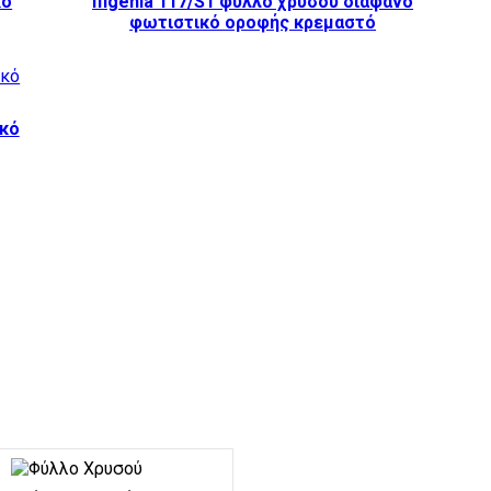
κό
Ifigenia 117/S1 φύλλο χρυσού διάφανo
φωτιστικό οροφής κρεμαστό
ικό