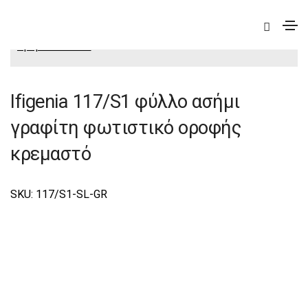
|
Deco
|
Ifigenia
|
Ifigenia Φωτιστικά Οροφής-
Κρεμαστά Deco
Ifigenia 117/S1 φύλλο ασήμι
γραφίτη φωτιστικό οροφής
κρεμαστό
SKU: 117/S1-SL-GR