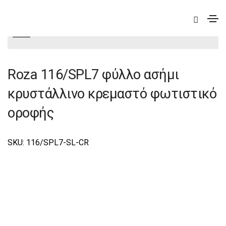
|
Deco
|
Roza
|
Roza Φωτιστικά Οροφής-Κρεμαστά
Deco
Roza 116/SPL7 φύλλο ασήμι
κρυστάλλινο κρεμαστό φωτιστικό
οροφής
SKU: 116/SPL7-SL-CR