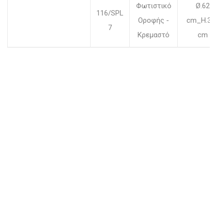
Φωτιστικό
Ø.62
116/SPL
Οροφής -
cm_H.30
7
Κρεμαστό
cm