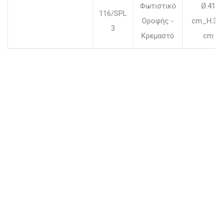
Φωτιστικό
Ø.41
116/SPL
Οροφής -
cm_H.30
3
Κρεμαστό
cm