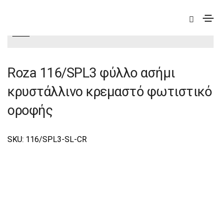
|
Deco
|
Roza
|
Roza Φωτιστικά Οροφής-Κρεμαστά
Deco
Roza 116/SPL3 φύλλο ασήμι
κρυστάλλινο κρεμαστό φωτιστικό
οροφής
SKU: 116/SPL3-SL-CR