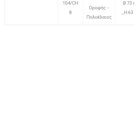
104/CH
Ø.73 c
Οροφής -
8
_H.63 c
Πολυέλαιος