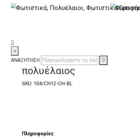
|
Elite
|
Olympia
|
Olympia Φωτιστικά Οροφής
Olympia 104/CH12 χρώμι
×
φωτιστικό οροφής κρυστ
ΑΝΑΖΗΤΗΣΗ
πολυέλαιος
SKU: 104/CΗ12-CH-BL
Πληροφορίες