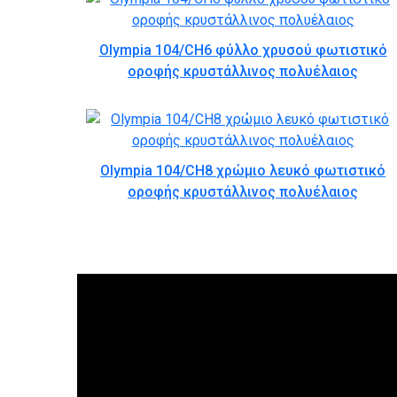
Olympia 104/CH6 φύλλο χρυσού φωτιστικό
οροφής κρυστάλλινος πολυέλαιος
Olympia 104/CH8 χρώμιο λευκό φωτιστικό
οροφής κρυστάλλινος πολυέλαιος