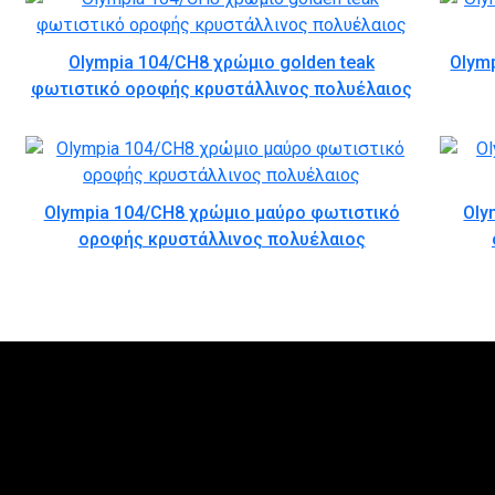
Olympia 104/CH8 χρώμιο golden teak
Olym
φωτιστικό οροφής κρυστάλλινος πολυέλαιος
Olympia 104/CH8 χρώμιο μαύρο φωτιστικό
Oly
οροφής κρυστάλλινος πολυέλαιος