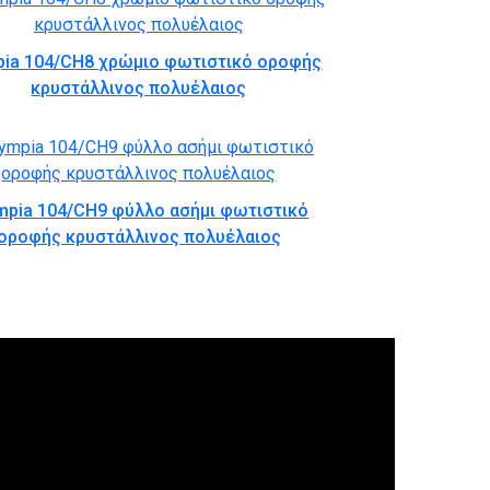
pia 104/CH8 χρώμιο φωτιστικό οροφής
κρυστάλλινος πολυέλαιος
mpia 104/CH9 φύλλο ασήμι φωτιστικό
οροφής κρυστάλλινος πολυέλαιος