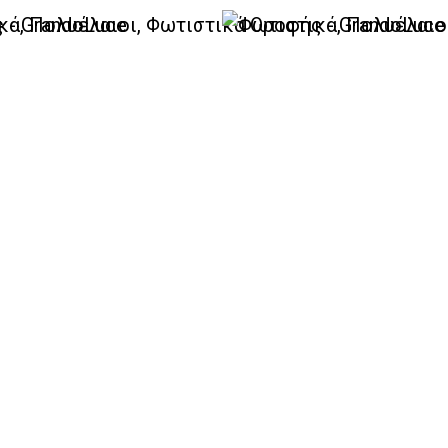
 – Πολυέλαιοι Elite
ο μαύρο
άλλινος