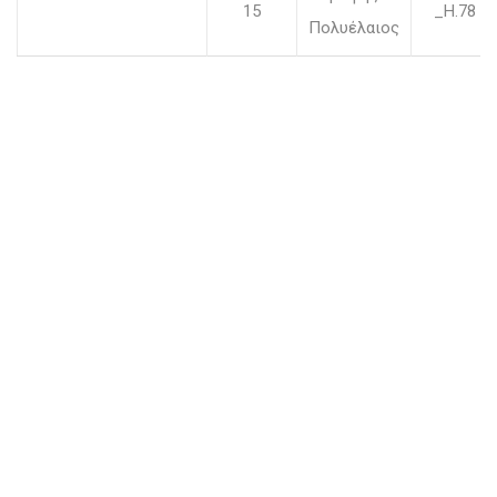
15
_H.78 c
Πολυέλαιος