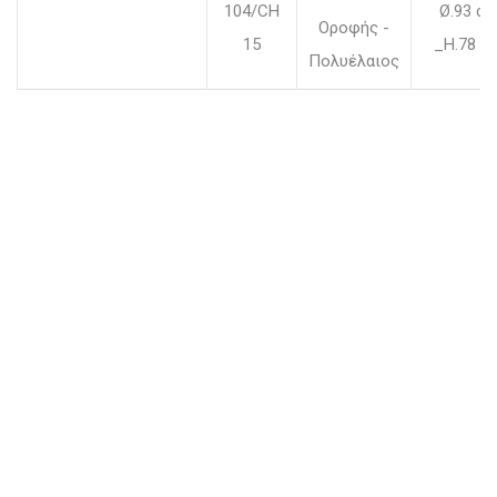
104/CH
Ø.93 c
Οροφής -
15
_H.78 c
Πολυέλαιος