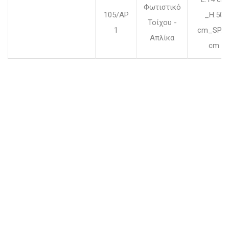
Φωτιστικό
105/AP
_H.50
Τοίχου -
1
cm_SP.1
Απλίκα
cm