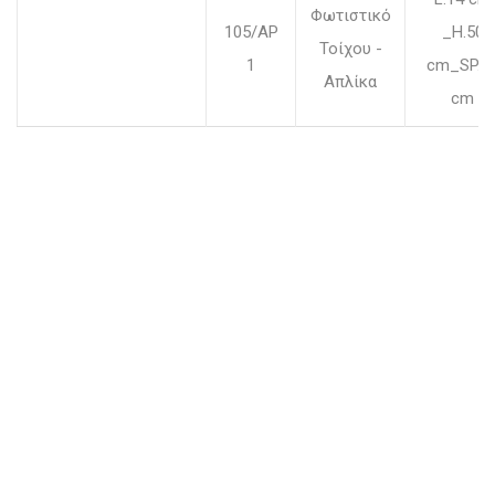
Φωτιστικό
105/AP
_H.50
Τοίχου -
1
cm_SP.1
Απλίκα
cm