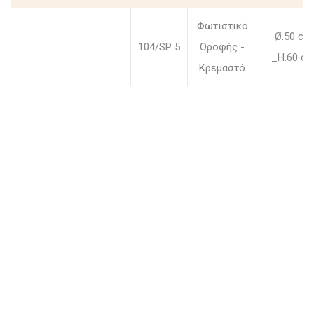
Φωτιστικό
Ø.50 cm
104/SP 5
Οροφής -
_H.60 c
Κρεμαστό