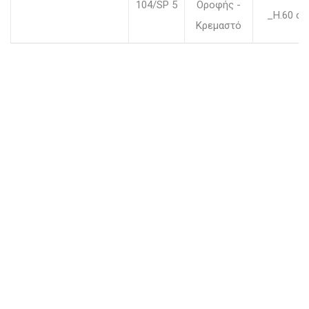
104/SP 5
Οροφής -
_H.60 c
Κρεμαστό