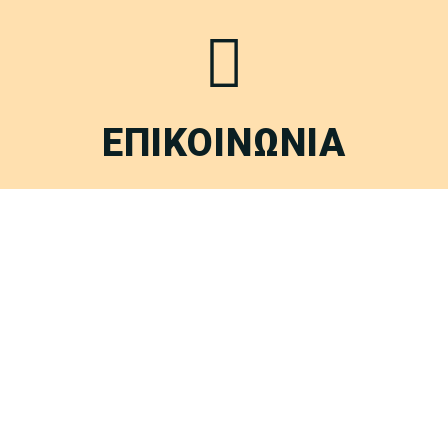
ΕΠΙΚΟΙΝΩΝΙΑ
Έχετε απορίες, ιδέες ή απλά θέλετε να πείτε «γεια»;
ΕΠΙΚΟΙΝΩΝΙΑ