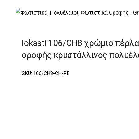
|
Elite
|
Iokasti
|
Iokasti Φωτιστικά Οροφής – Π
Iokasti 106/CH8 χρώμιο πέρλ
οροφής κρυστάλλινος πολυέλ
SKU: 106/CH8-CH-PE