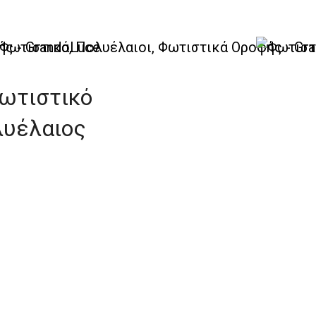
 – Πολυέλαιοι Elite
φωτιστικό
λυέλαιος