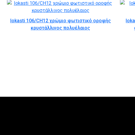
Iokasti 106/CH12 χρώμιο φωτιστικό οροφής
Iok
κρυστάλλινος πολυέλαιος