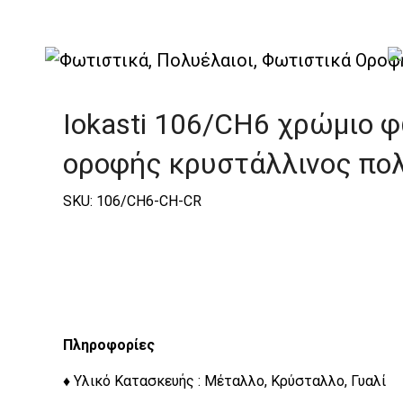
|
Elite
|
Iokasti
|
Iokasti Φωτιστικά Οροφής
Iokasti 106/CH6 χρώμιο 
οροφής κρυστάλλινος πο
SKU: 106/CH6-CH-CR
Πληροφορίες
♦ Υλικό Κατασκευής : Μέταλλο, Κρύσταλλο, Γυαλί