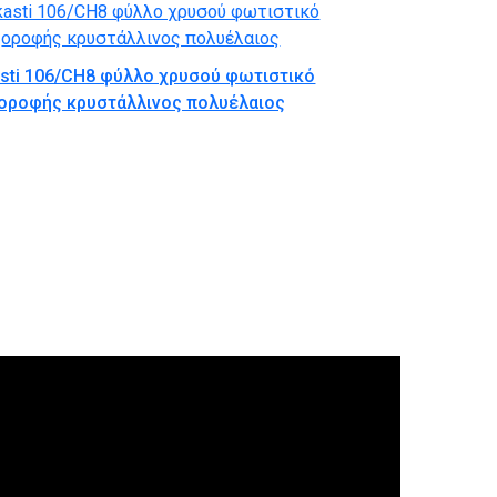
asti 106/CH8 φύλλο χρυσού φωτιστικό
οροφής κρυστάλλινος πολυέλαιος