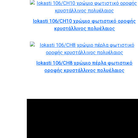
Iokasti 106/CH10 χρώμιο φωτιστικό οροφής
κρυστάλλινος πολυέλαιος
Iokasti 106/CH8 χρώμιο πέρλα φωτιστικό
οροφής κρυστάλλινος πολυέλαιος