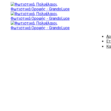
Αρ
Ετ
Κα