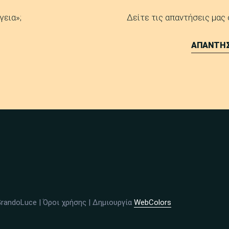
γεια»;
Δείτε τις απαντήσεις μας
ΑΠΑΝΤΗΣ
GrandoLuce |
Όροι χρήσης
| Δημιουργία
WebColors