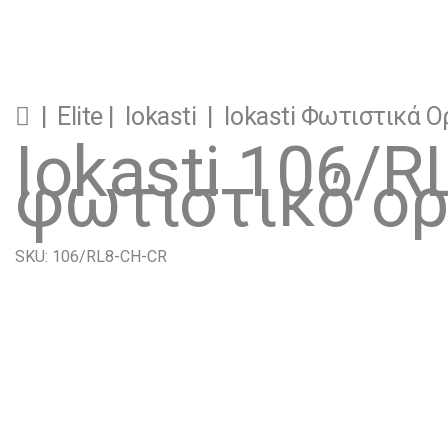
|
Elite
|
Iokasti
|
Iokasti Φωτιστικά Ο
Iokasti 106/
φωτιστικό ο
SKU: 106/RL8-CH-CR