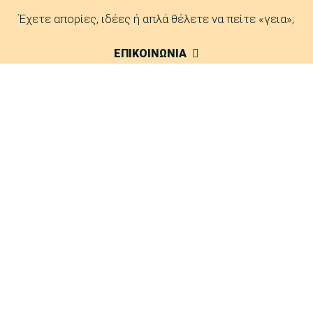
Έχετε απορίες, ιδέες ή απλά θέλετε να πείτε «γεια»;
ΕΠΙΚΟΙΝΩΝΙΑ
FAQ
Δείτε τις απαντήσεις μας σε συχνές ερωτήσεις.
ΑΠΑΝΤΗΣΕΙΣ