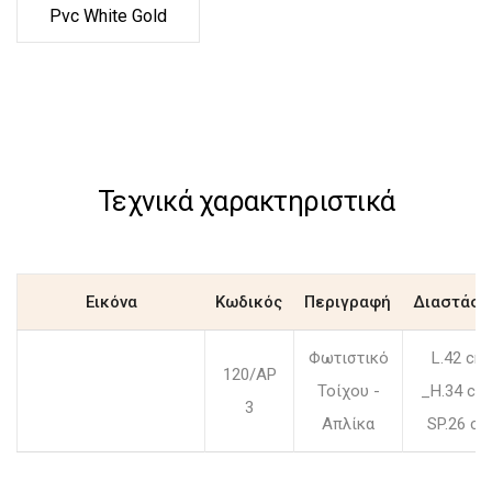
Pvc White Gold
Τεχνικά χαρακτηριστικά
Εικόνα
Κωδικός
Περιγραφή
Διαστάσε
Φωτιστικό
L.42 cm
120/AP
Τοίχου -
_H.34 cm
3
Απλίκα
SP.26 c