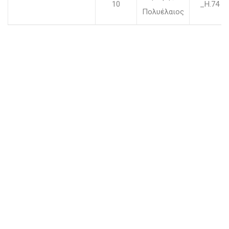
10
_H.74 c
Πολυέλαιος