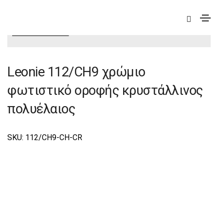
|
Deco
|
Leonie
|
Leonie Φωτιστικά Οροφής-
Πολυέλαιοι Deco
Leonie 112/CH9 χρώμιο
φωτιστικό οροφής κρυστάλλινος
πολυέλαιος
SKU: 112/CΗ9-CH-CR