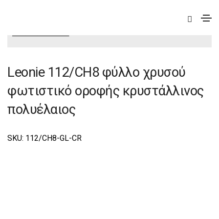
|
Deco
|
Leonie
|
Leonie Φωτιστικά Οροφής-
Πολυέλαιοι Deco
Leonie 112/CH8 φύλλο χρυσού
φωτιστικό οροφής κρυστάλλινος
πολυέλαιος
SKU: 112/CΗ8-GL-CR