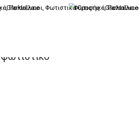
έζια-Πορτατίφ Elite
σού
 φωτιστικό