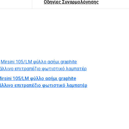
Οδηγίες Συναρμολόγησης
irsini 105/LM φύλλο ασήμι graphite
άλλινο επιτραπέζιο φωτιστικό λαμπατέρ