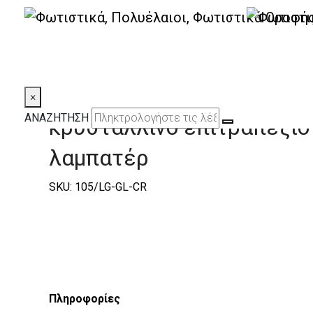
|
Elite
|
Mirsini
|
Mirsini Φωτιστικά Επιτραπ
Mirsini 105/LG φύλλο χρυ
×
ΑΝΑΖΗΤΗΣΗ
κρυστάλλινο επιτραπέζιο
λαμπατέρ
SKU: 105/LG-GL-CR
Πληροφορίες