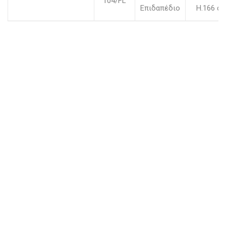
104/FL
Επιδαπέδιο
H.166 c