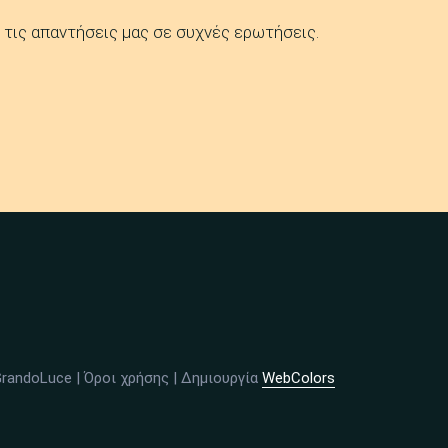
 τις απαντήσεις μας σε συχνές ερωτήσεις.
GrandoLuce |
Όροι χρήσης
| Δημιουργία
WebColors