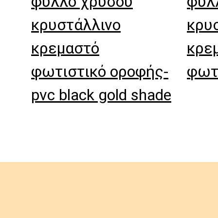
φύλλο χρυσού
φύλ
κρυστάλλινο
κρυ
κρεμαστό
κρε
φωτιστικό οροφής-
φωτ
pvc black gold shade