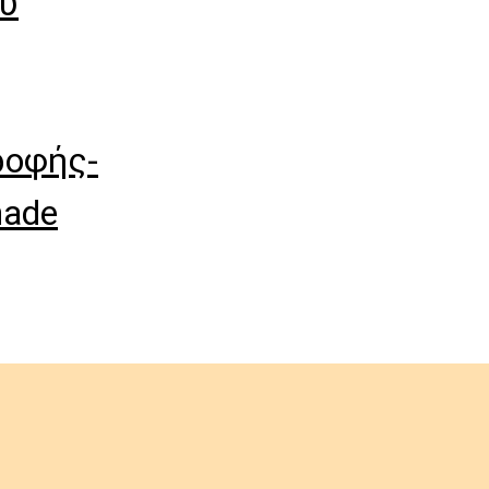
ύ
ροφής-
hade