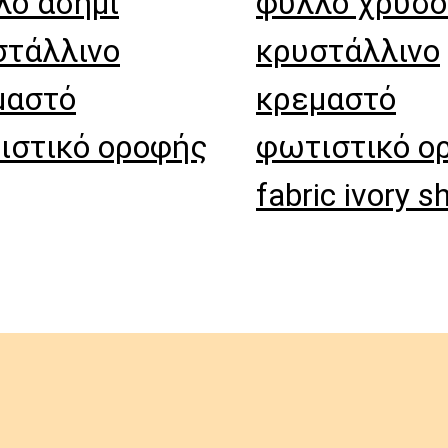
λο ασήμι
φύλλο χρυσο
στάλλινο
κρυστάλλινο
μαστό
κρεμαστό
ιστικό οροφής
φωτιστικό ο
fabric ivory s