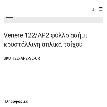
|
Elite
|
Venere
|
Venere Φωτιστικά Τοίχου-Απλίκες
Elite
Venere 122/AP2 φύλλο ασήμι
κρυστάλλινη απλίκα τοίχου
SKU: 122/AP2-SL-CR
Πληροφορίες