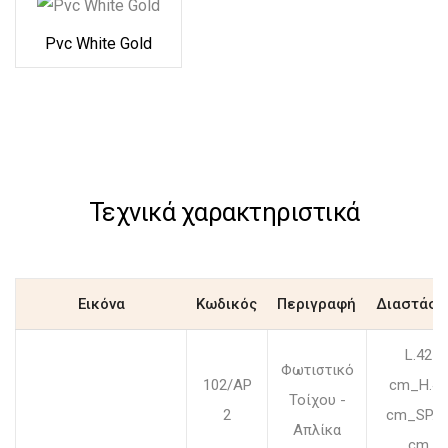
Pvc White Gold
Τεχνικά χαρακτηριστικά
Εικόνα
Κωδικός
Περιγραφή
Διαστάσε
L.42
Φωτιστικό
102/AP
cm_H.45
Τοίχου -
2
cm_SP.3
Απλίκα
cm