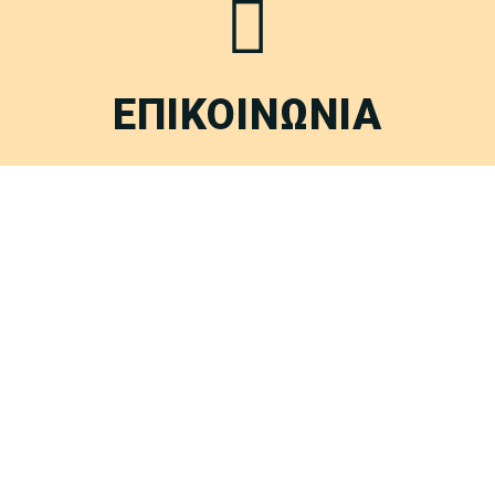
ΕΠΙΚΟΙΝΩΝΙΑ
Έχετε απορίες, ιδέες ή απλά θέλετε να πείτε «γεια»;
ΕΠΙΚΟΙΝΩΝΙΑ
FAQ