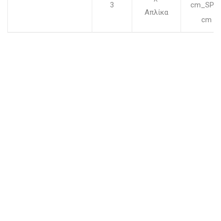
3
cm_SP.3
Απλίκα
cm