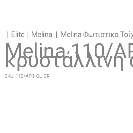
|
Elite
|
Melina
|
Melina Φωτιστικά Τοίχ
Melina 110/A
κρυστάλλινη 
SKU: 110/AP1-GL-CR