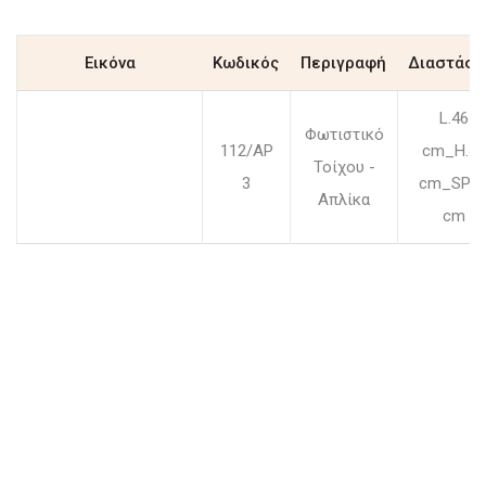
Εικόνα
Κωδικός
Περιγραφή
Διαστάσε
L.46
Φωτιστικό
112/AP
cm_H.43
Τοίχου -
3
cm_SP.3
Απλίκα
cm