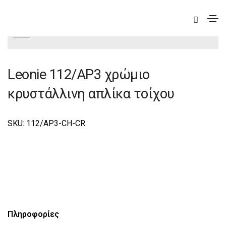
|
Deco
|
Leonie
|
Leonie Φωτιστικά Τοίχου-Απλίκες
Deco
Leonie 112/AP3 χρώμιο
κρυστάλλινη απλίκα τοίχου
SKU: 112/AP3-CH-CR
Πληροφορίες