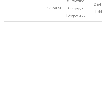
Φωτιστικό
Ø.64 c
120/PLM
Οροφής -
_H.44 c
Πλαφονιέρα