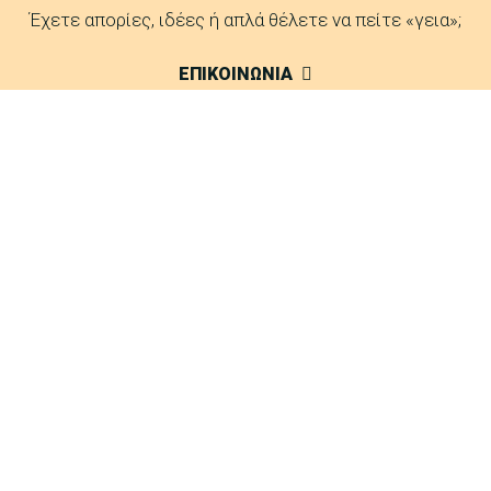
Έχετε απορίες, ιδέες ή απλά θέλετε να πείτε «γεια»;
ΕΠΙΚΟΙΝΩΝΙΑ
FAQ
Δείτε τις απαντήσεις μας σε συχνές ερωτήσεις.
ΑΠΑΝΤΗΣΕΙΣ