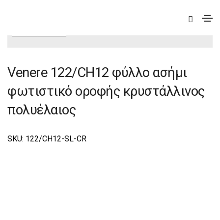
|
Elite
|
Venere
|
Venere Φωτιστικά Οροφής –
Πολυέλαιοι Elite
Venere 122/CH12 φύλλο ασήμι
φωτιστικό οροφής κρυστάλλινος
πολυέλαιος
SKU: 122/CΗ12-SL-CR