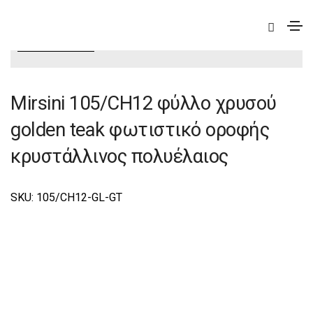
|
Elite
|
Mirsini
|
Mirsini Φωτιστικά Οροφής –
Πολυέλαιοι Elite
Mirsini 105/CH12 φύλλο χρυσού
golden teak φωτιστικό οροφής
κρυστάλλινος πολυέλαιος
SKU: 105/CΗ12-GL-GT