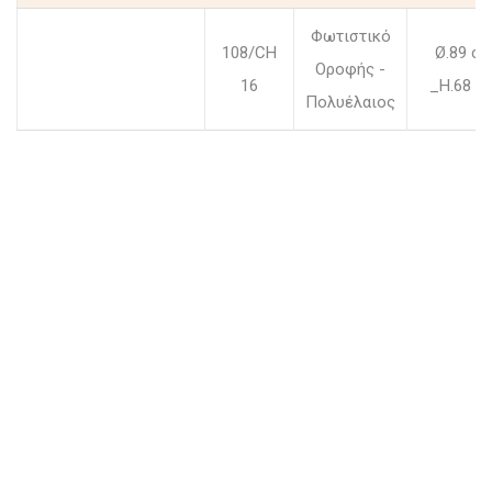
Φωτιστικό
108/CH
Ø.89 c
Οροφής -
16
_H.68 c
Πολυέλαιος