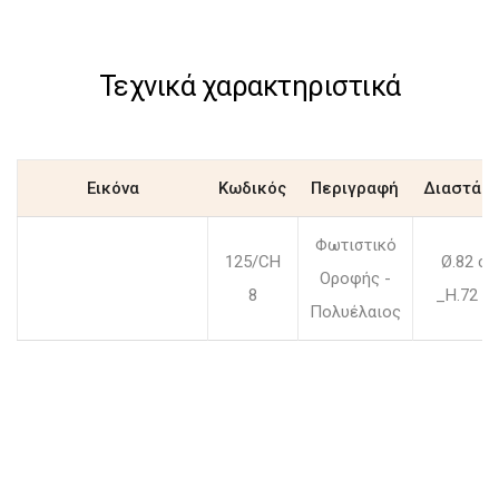
Τεχνικά χαρακτηριστικά
Εικόνα
Κωδικός
Περιγραφή
Διαστάσε
Φωτιστικό
125/CH
Ø.82 c
Οροφής -
8
_H.72 c
Πολυέλαιος