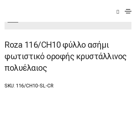
|
Deco
|
Roza
|
Roza Φωτιστικά Οροφής-Πολυέλαιοι
Deco
Roza 116/CH10 φύλλο ασήμι
φωτιστικό οροφής κρυστάλλινος
πολυέλαιος
SKU: 116/CΗ10-SL-CR