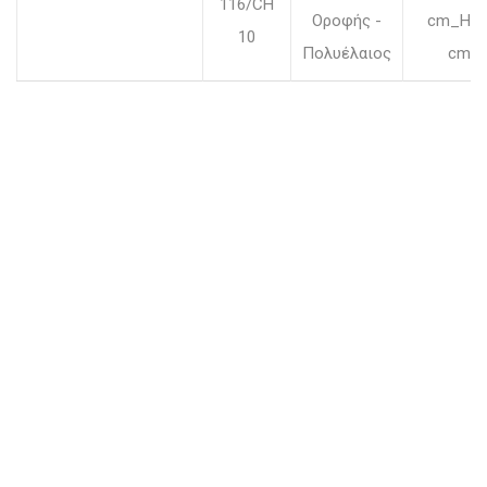
116/CH
Οροφής -
cm_H.6
10
Πολυέλαιος
cm