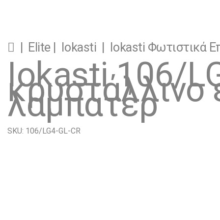
|
Elite
|
Iokasti
|
Iokasti Φωτιστικά Ε
Iokasti 106/
κρυστάλλινο 
λαμπατέρ
SKU: 106/LG4-GL-CR